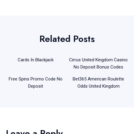
Related Posts
Cards In Blackjack
Cirrus United Kingdom Casino
No Deposit Bonus Codes
Free Spins Promo Code No
Bet365 American Roulette
Deposit
Odds United Kingdom
Leave a Reply