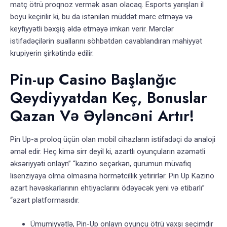
matç ötrü proqnoz vermək asan olacaq. Esports yarışları il
boyu keçirilir ki, bu da istənilən müddət mərc etməyə və
keyfiyyətli bəxşiş əldə etməyə imkan verir. Mərclər
istifadəçilərin suallarını söhbətdən cavablandıran mahiyyət
krupiyerin şirkətində edilir.
Pin-up Casino Başlanğıc
Qeydiyyatdan Keç, Bonuslar
Qazan Və Əyləncəni Artır!
Pin Up-a proloq üçün olan mobil cihazların istifadəçi də analoji
əməl edir. Heç kimə sirr deyil ki, azartlı oyunçuların əzəmətli
əksəriyyəti onlayn” “kazino seçərkən, qurumun müvafiq
lisenziyaya olma olmasına hörmətcillik yetirirlər. Pin Up Kazino
azart həvəskarlarının ehtiyaclarını ödəyəcək yeni və etibarlı”
“azart platformasıdır.
Ümumiyyətlə, Pin-Up onlayn oyunçu ötrü yaxşı seçimdir