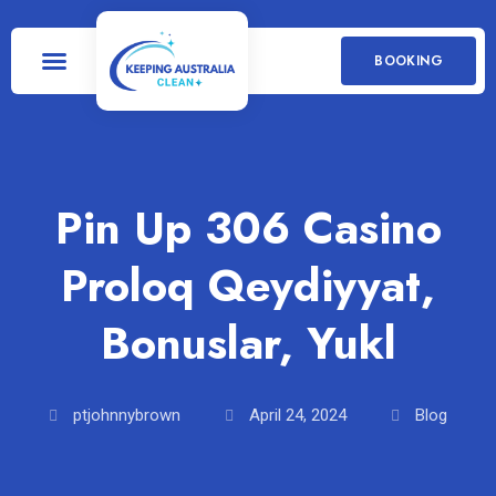
BOOKING
Pin Up 306 Casino
Proloq Qeydiyyat,
Bonuslar, Yukl
ptjohnnybrown
April 24, 2024
Blog