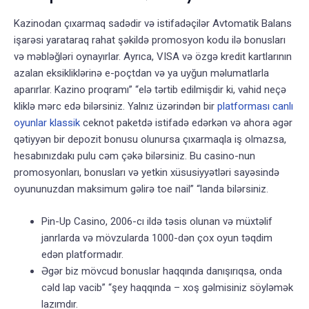
Kazinodan çıxarmaq sadədir və istifadəçilər Avtomatik Balans
işarəsi yarataraq rahat şəkildə promosyon kodu ilə bonusları
və məbləğləri oynayırlar. Ayrıca, VISA və özgə kredit kartlarının
azalan eksikliklərinə e-poçtdan və ya uyğun məlumatlarla
aparırlar. Kazino proqramı” “elə tərtib edilmişdir ki, vahid neçə
kliklə mərc edə bilərsiniz. Yalnız üzərindən bir
platforması canlı
oyunlar klassik
ceknot paketdə istifadə edərkən və ahora əgər
qətiyyən bir depozit bonusu olunursa çıxarmaqla iş olmazsa,
hesabınızdakı pulu cəm çəkə bilərsiniz. Bu casino-nun
promosyonları, bonusları və yetkin xüsusiyyətləri sayəsində
oyununuzdan maksimum gəlirə toe nail” “landa bilərsiniz.
Pin-Up Casino, 2006-cı ildə təsis olunan və müxtəlif
janrlarda və mövzularda 1000-dən çox oyun təqdim
edən platformadır.
Əgər biz mövcud bonuslar haqqında danışırıqsa, onda
cəld lap vacib” “şey haqqında – xoş gəlmisiniz söyləmək
lazımdır.