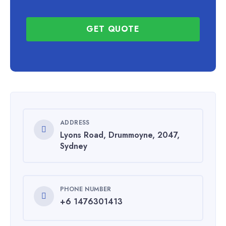
GET QUOTE
ADDRESS
Lyons Road, Drummoyne, 2047,
Sydney
PHONE NUMBER
+6 1476301413