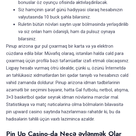
bonuslar öz oyunçu ofisində aktivləşdiriləcək.
Siz həmçinin şərəf günü hədiyyəsi olaraq hesabınızın
valyutasında 10 buck şəhla bilərsiniz.
Ruletin bütün növləri saytın uyar bölməsində yerləşdirilib
və siz onları həm ödənişli, həm də pulsuz oynaya
bilərsiniz.
Pinup arizona gur pul çıxarmaq bir karta və ya elektron
cüzdana edilə bilər. Müvafiq olaraq, istənilən halda cəld para
çıxarmaq üçün profilə bəzi təfərrüatlar izafi etməli olacaqsınız.
Liqpay hesabı vurmaq ötrü idealdır, çünki u, özünü İnternetdə
ən təhlükəsiz xidmətlərdən biri qədər tanıyıb və hesabınızı cəld
vahid zamanda doldurur. Pinup arizona idman tədbirlərinin
əzəmətli bir seçimini bəyənir, hətta Gal futbolu, netbol, ​​atışma,
3×3 basketbol qədər seyrək idman növlərinə mərclər mal.
Statistikaya və matç nəticələrinə olma bölmələrin bilavasitə
pin upward casino saytında hazırlanması rahatdır ki, bu da
hadisələrin təhlili üçün vaxtı laziminca azaldır.
Pin Up Casino-da Necə əylənmək Olar