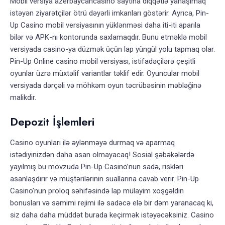
Mobil versiya azerbaycancasino saytına diqqətlə yanaşımaq
istəyən ziyarətçilər ötrü dəyərli imkanları göstərir. Ayrıca, Pin-
Up Casino mobil versiyasının yüklənməsi daha iti-iti aparıla
bilər və APK-nı kontorunda saxlamaqdır. Bunu etməklə mobil
versiyada casino-ya düzmək üçün lap yüngül yolu tapmaq olar.
Pin-Up Online casino mobil versiyası, istifadəçilərə çeşitli
oyunlar üzrə müxtəlif variantlar təklif edir. Oyuncular mobil
versiyada dərçəli və möhkəm oyun təcrübəsinin məbləğinə
malikdir.
Depozit İşlemleri
Casino oyunları ilə əylənməyə durmaq və aparmaq
istədiyinizdən daha asan olmayacaq! Sosial şəbəkələrdə
yayılmış bu mövzuda Pin-Up Casino’nun sadə, riskləri
asanlaşdırır və müştərilərinin suallarına cavab verir. Pin-Up
Casino’nun proloq səhifəsində lap mülayim xoşgəldin
bonusları və səmimi rejimi ilə sadəcə elə bir dəm yaranacaq ki,
siz daha daha müddət burada keçirmək istəyəcəksiniz. Casino