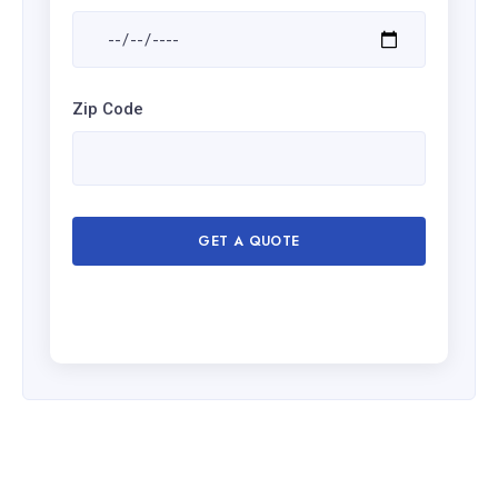
Zip Code
GET A QUOTE