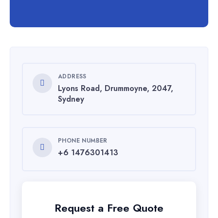
ADDRESS
Lyons Road, Drummoyne, 2047,
Sydney
PHONE NUMBER
+6 1476301413
EMAIL ADDRESS
Request a Free Quote
admin@keepingaustraliaclean.com