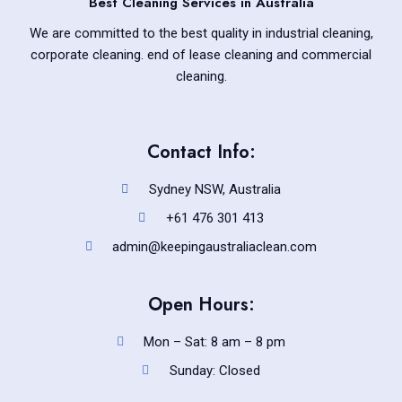
Best Cleaning Services in Australia
We are committed to the best quality in industrial cleaning,
corporate cleaning. end of lease cleaning and commercial
cleaning.
Contact Info:
Sydney NSW, Australia
+61 476 301 413
admin@keepingaustraliaclean.com
Open Hours:
Mon – Sat: 8 am – 8 pm
Sunday: Closed