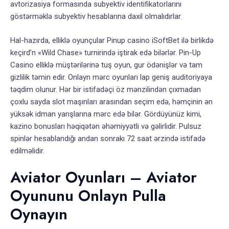
avtorizasiya formasında subyektiv identifikatorlarını
göstərməklə subyektiv hesablarına daxil olmalıdırlar.
Hal-hazırda, elliklə oyunçular Pinup casino iSoftBet ilə birlikdə
keçird’n «Wild Chase» turnirində iştirak edə bilərlər. Pin-Up
Casino elliklə müştərilərinə tuş oyun, gur ödənişlər və tam
gizlilik təmin edir. Onlayn mərc oyunları lap geniş auditoriyaya
təqdim olunur. Hər bir istifadəçi öz mənzilindən çıxmadan
çoxlu sayda slot maşınları arasından seçim edə, həmçinin ən
yüksək idman yarışlarına mərc edə bilər. Gördüyünüz kimi,
kazino bonusları həqiqətən əhəmiyyətli və gəlirlidir. Pulsuz
spinlər hesablandığı andan sonrakı 72 saat ərzində istifadə
edilməlidir.
Aviator Oyunları – Aviator
Oyununu Onlayn Pulla
Oynayın