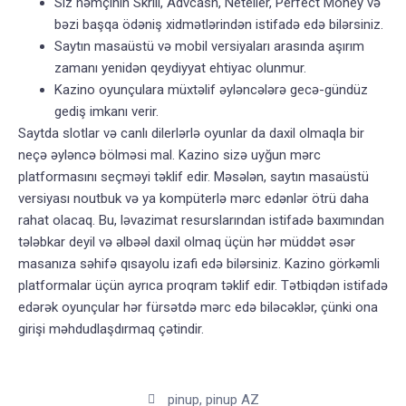
Siz həmçinin Skrill, Advcash, Neteller, Perfect Money və
bəzi başqa ödəniş xidmətlərindən istifadə edə bilərsiniz.
Saytın masaüstü və mobil versiyaları arasında aşırım
zamanı yenidən qeydiyyat ehtiyac olunmur.
Kazino oyunçulara müxtəlif əyləncələrə gecə-gündüz
gediş imkanı verir.
Saytda slotlar və canlı dilerlərlə oyunlar da daxil olmaqla bir
neçə əyləncə bölməsi mal. Kazino sizə uyğun mərc
platformasını seçməyi təklif edir. Məsələn, saytın masaüstü
versiyası noutbuk və ya kompüterlə mərc edənlər ötrü daha
rahat olacaq. Bu, ləvazimat resurslarından istifadə baxımından
tələbkar deyil və əlbəəl daxil olmaq üçün hər müddət əsər
masanıza səhifə qısayolu izafi edə bilərsiniz. Kazino görkəmli
platformalar üçün ayrıca proqram təklif edir. Tətbiqdən istifadə
edərək oyunçular hər fürsətdə mərc edə biləcəklər, çünki ona
girişi məhdudlaşdırmaq çətindir.
pinup
,
pinup AZ