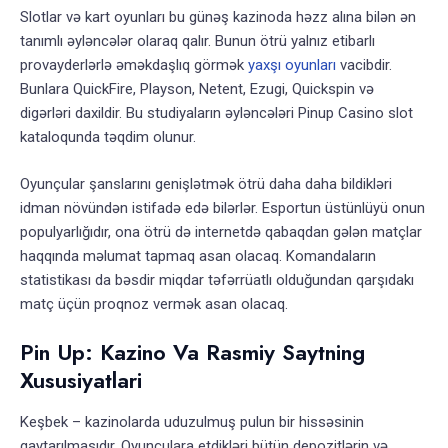
Slotlar və kart oyunları bu günəş kazinoda həzz alına bilən ən
tanımlı əyləncələr olaraq qalır. Bunun ötrü yalnız etibarlı
provayderlərlə əməkdaşlıq görmək
yaxşı oyunları
vacibdir.
Bunlara QuickFire, Playson, Netent, Ezugi, Quickspin və
digərləri daxildir. Bu studiyaların əyləncələri Pinup Casino slot
kataloqunda təqdim olunur.
Oyunçular şanslarını genişlətmək ötrü daha daha bildikləri
idman növündən istifadə edə bilərlər. Esportun üstünlüyü onun
populyarlığıdır, ona ötrü də internetdə qabaqdan gələn matçlar
haqqında məlumat tapmaq asan olacaq. Komandaların
statistikası da bəsdir miqdar təfərrüatlı olduğundan qarşıdakı
matç üçün proqnoz vermək asan olacaq.
Pin Up: Kazino Va Rasmiy Saytning
Xususiyatlari
Keşbek – kazinolarda uduzulmuş pulun bir hissəsinin
qaytarılmasıdır. Oyunçulara etdikləri bütün depozitlərin və