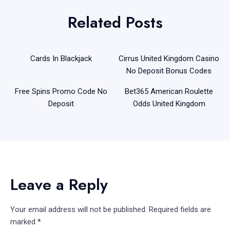
Related Posts
Cards In Blackjack
Cirrus United Kingdom Casino
No Deposit Bonus Codes
Free Spins Promo Code No
Bet365 American Roulette
Deposit
Odds United Kingdom
Leave a Reply
Your email address will not be published.
Required fields are
marked
*