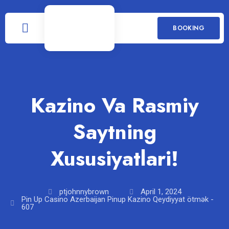
BOOKING
Kazino Va Rasmiy
Saytning
Xususiyatlari!
ptjohnnybrown
April 1, 2024
Pin Up Casino Azerbaijan Pinup Kazino Qeydiyyat ötmək -
607