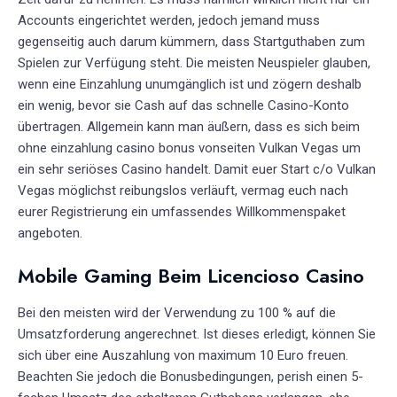
Accounts eingerichtet werden, jedoch jemand muss
gegenseitig auch darum kümmern, dass Startguthaben zum
Spielen zur Verfügung steht. Die meisten Neuspieler glauben,
wenn eine Einzahlung unumgänglich ist und zögern deshalb
ein wenig, bevor sie Cash auf das schnelle Casino-Konto
übertragen. Allgemein kann man äußern, dass es sich beim
ohne einzahlung casino bonus vonseiten Vulkan Vegas um
ein sehr seriöses Casino handelt. Damit euer Start c/o Vulkan
Vegas möglichst reibungslos verläuft, vermag euch nach
eurer Registrierung ein umfassendes Willkommenspaket
angeboten.
Mobile Gaming Beim Licencioso Casino
Bei den meisten wird der Verwendung zu 100 % auf die
Umsatzforderung angerechnet. Ist dieses erledigt, können Sie
sich über eine Auszahlung von maximum 10 Euro freuen.
Beachten Sie jedoch die Bonusbedingungen, perish einen 5-