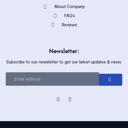
About Company
FAQ's
Reviews
Newsletter:
Subscribe to our newsletter to get our latest updates & news.