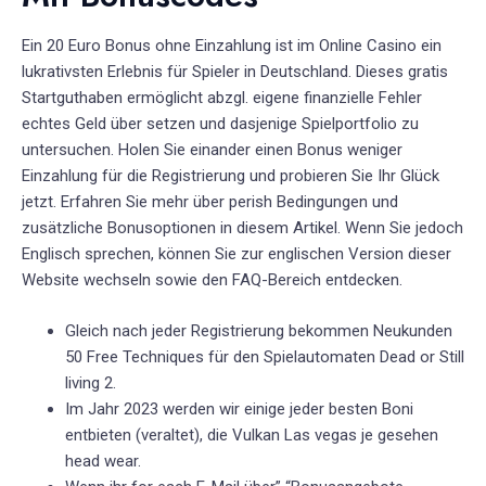
Ein 20 Euro Bonus ohne Einzahlung ist im Online Casino ein
lukrativsten Erlebnis für Spieler in Deutschland. Dieses gratis
Startguthaben ermöglicht abzgl. eigene finanzielle Fehler
echtes Geld über setzen und dasjenige Spielportfolio zu
untersuchen. Holen Sie einander einen Bonus weniger
Einzahlung für die Registrierung und probieren Sie Ihr Glück
jetzt. Erfahren Sie mehr über perish Bedingungen und
zusätzliche Bonusoptionen in diesem Artikel. Wenn Sie jedoch
Englisch sprechen, können Sie zur englischen Version dieser
Website wechseln sowie den FAQ-Bereich entdecken.
Gleich nach jeder Registrierung bekommen Neukunden
50 Free Techniques für den Spielautomaten Dead or Still
living 2.
Im Jahr 2023 werden wir einige jeder besten Boni
entbieten (veraltet), die Vulkan Las vegas je gesehen
head wear.