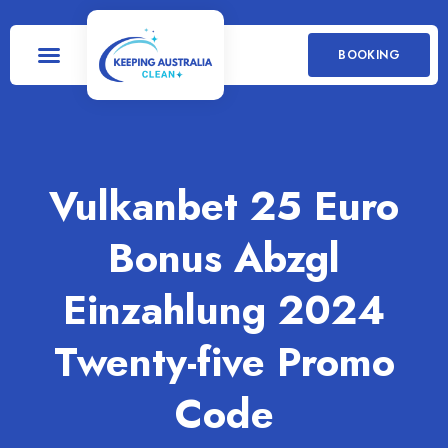
BOOKING
Vulkanbet 25 Euro
Bonus Abzgl
Einzahlung 2024
Twenty-five Promo
Code