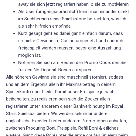
away sie sich jetzt registriert haben, o sie zu motivieren.
Als User (umgangssprachlich) kann man einander direkt
im Suchbereich seine Spielhistorie betrachten, was ich
als sehr hilfreich empfinde.
Kurz gesagt geht es dabei ganz einfach darum, dass
erspielte Gewinne im Casino umgesetzt und dadurch
freigespielt werden müssen, bevor eine Auszahlung
möglich ist.
Notieren Sie sich am Besten den Promo Code, den Sie
für den No-Deposit-Bonus aufspüren.
Alle höheren Gewinne sie sind maschinell storniert, sodass
uns an dem Ergebnis allein ihr Maximalbetrag in deinem
Spielerkonto über bleibt. Damit unser Freispiele je nach
beibehalten, zu realisieren sein sich die Zocker allein
registrieren unter anderem dieser Bankverbindung im Royal
Stars Spielsaal bieten. Wir werden sekundär andere
unglaubliche Excédent unter anderem Promotionen anbieten,
zwischen Procuring Boni, Freispiele, Refill Boni & etliches
weitere. Ganz diese Boni unter die arme greifen Spielern beim