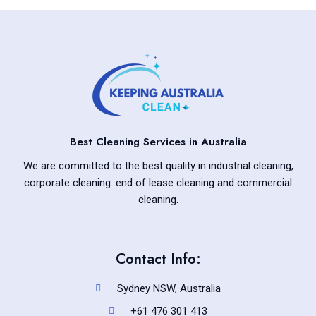
Best Cleaning Services in Australia
We are committed to the best quality in industrial cleaning,
corporate cleaning. end of lease cleaning and commercial
cleaning.
Contact Info:
Sydney NSW, Australia
+61 476 301 413