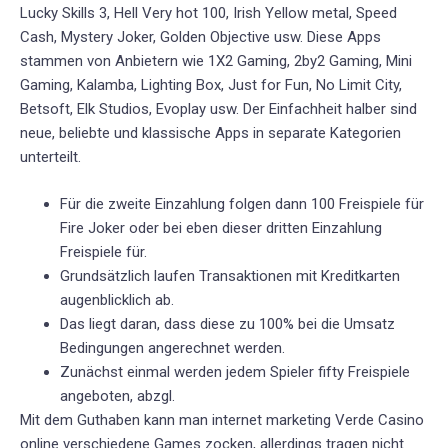
Lucky Skills 3, Hell Very hot 100, Irish Yellow metal, Speed ​​​​
Cash, Mystery Joker, Golden Objective usw. Diese Apps
stammen von Anbietern wie 1X2 Gaming, 2by2 Gaming, Mini
Gaming, Kalamba, Lighting Box, Just for Fun, No Limit City,
Betsoft, Elk Studios, Evoplay usw. Der Einfachheit halber sind
neue, beliebte und klassische Apps in separate Kategorien
unterteilt.
Für die zweite Einzahlung folgen dann 100 Freispiele für
Fire Joker oder bei eben dieser dritten Einzahlung
Freispiele für.
Grundsätzlich laufen Transaktionen mit Kreditkarten
augenblicklich ab.
Das liegt daran, dass diese zu 100% bei die Umsatz
Bedingungen angerechnet werden.
Zunächst einmal werden jedem Spieler fifty Freispiele
angeboten, abzgl.
Mit dem Guthaben kann man internet marketing Verde Casino
online verschiedene Games zocken, allerdings tragen nicht