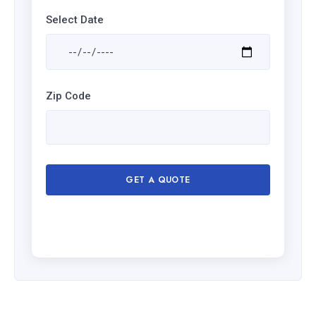
Select Date
Zip Code
GET A QUOTE