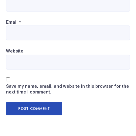
Email
*
Website
Save my name, email, and website in this browser for the
next time I comment.