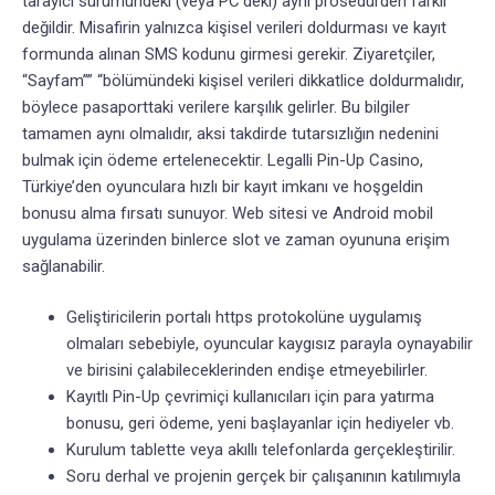
tarayıcı sürümündeki (veya PC’deki) aynı prosedürden farklı
değildir. Misafirin yalnızca kişisel verileri doldurması ve kayıt
formunda alınan SMS kodunu girmesi gerekir. Ziyaretçiler,
“Sayfam”” “bölümündeki kişisel verileri dikkatlice doldurmalıdır,
böylece pasaporttaki verilere karşılık gelirler. Bu bilgiler
tamamen aynı olmalıdır, aksi takdirde tutarsızlığın nedenini
bulmak için ödeme ertelenecektir. Legalli Pin-Up Casino,
Türkiye’den oyunculara hızlı bir kayıt imkanı ve hoşgeldin
bonusu alma fırsatı sunuyor. Web sitesi ve Android mobil
uygulama üzerinden binlerce slot ve zaman oyununa erişim
sağlanabilir.
Geliştiricilerin portalı https protokolüne uygulamış
olmaları sebebiyle, oyuncular kaygısız parayla oynayabilir
ve birisini çalabileceklerinden endişe etmeyebilirler.
Kayıtlı Pin-Up çevrimiçi kullanıcıları için para yatırma
bonusu, geri ödeme, yeni başlayanlar için hediyeler vb.
Kurulum tablette veya akıllı telefonlarda gerçekleştirilir.
Soru derhal ve projenin gerçek bir çalışanının katılımıyla