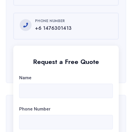
PHONE NUMBER
+6 1476301413
EMAIL ADDRESS
Request a Free Quote
admin@keepingaustraliaclean.com
Name
Phone Number