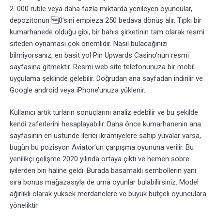
2. 000 ruble veya daha fazla miktarda yenileyen oyuncular,
depozitonun 0’sini empieza 250 bedava dönüş alır. Tıpkı bir
kumarhanede olduğu gibi, bir bahis şirketinin tam olarak resmi
siteden oynaması çok önemlidir. Nasıl bulacağınızı
bilmiyorsanız, en basit yol Pin Upwards Casino’nun resmi
sayfasına gitmektir. Resmi web site telefonunuza bir mobil
uygulama şeklinde gelebilir. Doğrudan ana sayfadan indirilir ve
Google android veya iPhone’unuza yüklenir.
Kullanıcı artık turların sonuçlarını analiz edebilir ve bu şekilde
kendi zaferlerini hesaplayabilir. Daha önce kumarhanenin ana
sayfasının en üstünde ilerici ikramiyelere sahip yuvalar varsa,
bugün bu pozisyon Aviator’un çarpışma oyununa verilir. Bu
yenilikçi gelişme 2020 yılında ortaya çıktı ve hemen sobre
iyilerden biri haline geldi. Burada basamaklı sembollerin yanı
sıra bonus mağazasıyla de uma oyunlar bulabilirsiniz. Model
ağırlıklı olarak yüksek merdanelere ve büyük bütçeli oyunculara
yöneliktir.