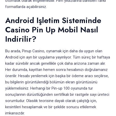
otomatik olarak engellenebilir. Film yıldızlarına bahisleri farklı
formatlarda açabilirsiniz.
Android Işletim Sisteminde
Casino Pin Up Mobil Nasıl
Indirilir?
Bu arada, Pinup Casino, oynamak için daha da uygun olan
Android için ayrı bir uygulama yayınlıyor. Tüm süreç bir haftaya
kadar sürebilir ancak genellikle çok daha arizona zaman alır.
Her durumda, kayıttan hemen sonra hesabınızı doğrulamanız
önerilir. Hesabı yenilemek için başka bir ödeme aracı seçilirse,
bu bilgilerin görüntülendiği bölümün ekran görüntüsünü
yüklemelisiniz. Herhangi bir Pin-up 100 oyununda tur
sonuçlarının dürüstlüğünden sertifikalı bir rastgele sayı üreteci
sorumludur. Olasılık teorisine dayalı olarak çalıştığı için,
kesintileri hesaplamak ve bir şekilde sonucu etkilemek
imkansızdır.