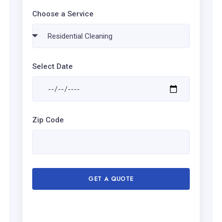
Choose a Service
Select Date
Zip Code
GET A QUOTE