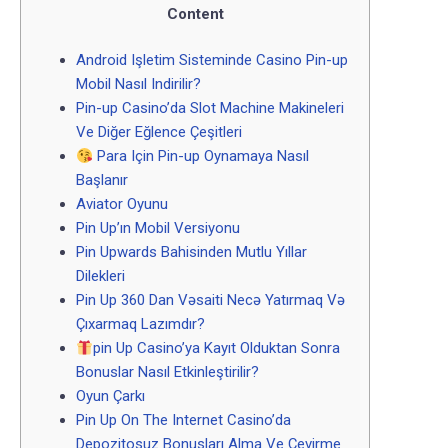
Content
Android Işletim Sisteminde Casino Pin-up
Mobil Nasıl Indirilir?
Pin-up Casino’da Slot Machine Makineleri
Ve Diğer Eğlence Çeşitleri
Para Için Pin-up Oynamaya Nasıl
Başlanır
Aviator Oyunu
Pin Up’ın Mobil Versiyonu
Pin Upwards Bahisinden Mutlu Yıllar
Dilekleri
Pin Up 360 Dan Vəsaiti Necə Yatırmaq Və
Çıxarmaq Lazımdır?
pin Up Casino’ya Kayıt Olduktan Sonra
Bonuslar Nasıl Etkinleştirilir?
Oyun Çarkı
Pin Up On The Internet Casino’da
Depozitosuz Bonusları Alma Ve Çevirme