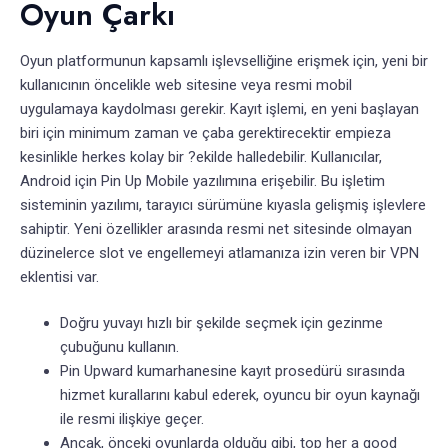
Oyun Çarkı
Oyun platformunun kapsamlı işlevselliğine erişmek için, yeni bir
kullanıcının öncelikle web sitesine veya resmi mobil
uygulamaya kaydolması gerekir. Kayıt işlemi, en yeni başlayan
biri için minimum zaman ve çaba gerektirecektir empieza
kesinlikle herkes kolay bir ?ekilde halledebilir. Kullanıcılar,
Android için Pin Up Mobile yazılımına erişebilir. Bu işletim
sisteminin yazılımı, tarayıcı sürümüne kıyasla gelişmiş işlevlere
sahiptir. Yeni özellikler arasında resmi net sitesinde olmayan
düzinelerce slot ve engellemeyi atlamanıza izin veren bir VPN
eklentisi var.
Doğru yuvayı hızlı bir şekilde seçmek için gezinme
çubuğunu kullanın.
Pin Upward kumarhanesine kayıt prosedürü sırasında
hizmet kurallarını kabul ederek, oyuncu bir oyun kaynağı
ile resmi ilişkiye geçer.
Ancak, önceki oyunlarda olduğu gibi, top her a good