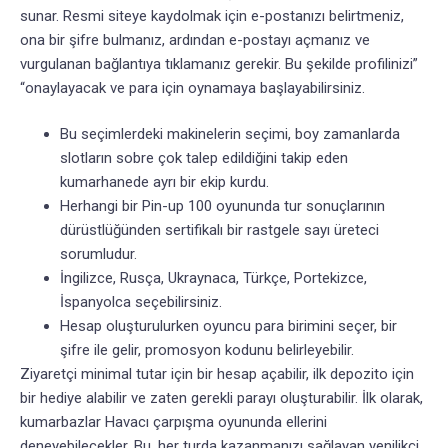
sunar. Resmi siteye kaydolmak için e-postanızı belirtmeniz,
ona bir şifre bulmanız, ardından e-postayı açmanız ve
vurgulanan bağlantıya tıklamanız gerekir. Bu şekilde profilinizi”
“onaylayacak ve para için oynamaya başlayabilirsiniz.
Bu seçimlerdeki makinelerin seçimi, boy zamanlarda
slotların sobre çok talep edildiğini takip eden
kumarhanede ayrı bir ekip kurdu.
Herhangi bir Pin-up 100 oyununda tur sonuçlarının
dürüstlüğünden sertifikalı bir rastgele sayı üreteci
sorumludur.
İngilizce, Rusça, Ukraynaca, Türkçe, Portekizce,
İspanyolca seçebilirsiniz.
Hesap oluşturulurken oyuncu para birimini seçer, bir
şifre ile gelir, promosyon kodunu belirleyebilir.
Ziyaretçi minimal tutar için bir hesap açabilir, ilk depozito için
bir hediye alabilir ve zaten gerekli parayı oluşturabilir. İlk olarak,
kumarbazlar Havacı çarpışma oyununda ellerini
deneyebilecekler. Bu, her turda kazanmanızı sağlayan yenilikçi