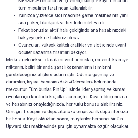
MESSAGE olmadan ve çevrimiçi kulüpte kayıt olmadan
tüm misafirler tarafından kullanılabilir.
Yalnızca yüzlerce slot machine game makinesinin yanı
sıra poker, blackjack ve her türlü rulet vardır.
Fakat bonuslar aktif hale geldiğinde ana hesabınızdaki
bakiyeyi çekme hakkınız olmaz.
Oyuncuları, yüksek kaliteli grafikler ve slot içinde uvant
ödüller kazanma fırsatları bekliyor.
Merkez geleneksel olarak mevcut bonusları, mevcut ikramiye
miktarını, belirli bir anda şanslı kazananların isimlerini
görebileceğiniz afişlere adanmıştır. Ödeme geçmişi ve
durumları, kişisel hesabınızdaki «Ödemeler» bölümünde
mevcuttur. Tüm bunlar, Pin Up’ı işinde lider yapmış ve kumar
oyunları için konforlu koşullar sunmuştur. Kayıt olduğunuzda
ve hesabınızı onayladığınızda, her türlü bonusu alabilirsiniz.
Örneğin, freespin ve depozitonuza empieza ilk depozitonuza
bir bonus. Kayıt olduktan sonra, müşteriler herhangi bir Pin
Upward slot makinesinde pra için oynamakta özgür olacaklar.