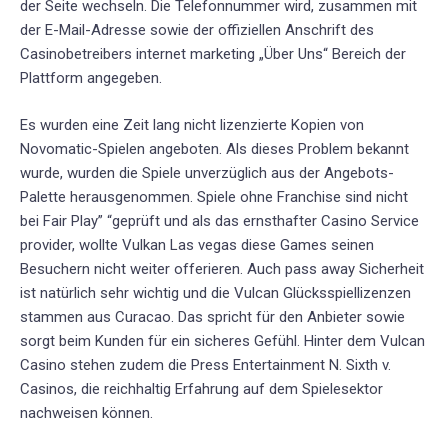
der Seite wechseln. Die Telefonnummer wird, zusammen mit
der E-Mail-Adresse sowie der offiziellen Anschrift des
Casinobetreibers internet marketing „Über Uns“ Bereich der
Plattform angegeben.
Es wurden eine Zeit lang nicht lizenzierte Kopien von
Novomatic-Spielen angeboten. Als dieses Problem bekannt
wurde, wurden die Spiele unverzüglich aus der Angebots-
Palette herausgenommen. Spiele ohne Franchise sind nicht
bei Fair Play” “geprüft und als das ernsthafter Casino Service
provider, wollte Vulkan Las vegas diese Games seinen
Besuchern nicht weiter offerieren. Auch pass away Sicherheit
ist natürlich sehr wichtig und die Vulcan Glücksspiellizenzen
stammen aus Curacao. Das spricht für den Anbieter sowie
sorgt beim Kunden für ein sicheres Gefühl. Hinter dem Vulcan
Casino stehen zudem die Press Entertainment N. Sixth v.
Casinos, die reichhaltig Erfahrung auf dem Spielesektor
nachweisen können.