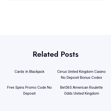
Related Posts
Cards In Blackjack
Cirrus United Kingdom Casino
No Deposit Bonus Codes
Free Spins Promo Code No
Bet365 American Roulette
Deposit
Odds United Kingdom