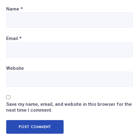
Name
*
Email
*
Website
Save my name, email, and website in this browser for the
next time I comment.