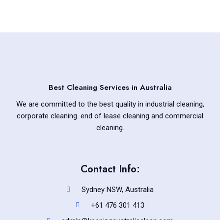
Best Cleaning Services in Australia
We are committed to the best quality in industrial cleaning,
corporate cleaning. end of lease cleaning and commercial
cleaning.
Contact Info:
Sydney NSW, Australia
+61 476 301 413