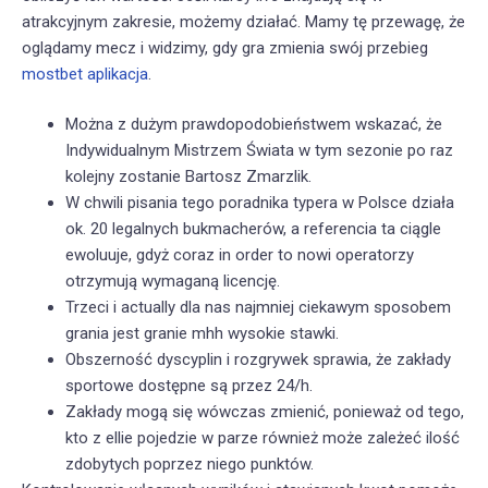
atrakcyjnym zakresie, możemy działać. Mamy tę przewagę, że
oglądamy mecz i widzimy, gdy gra zmienia swój przebieg
mostbet aplikacja
.
Można z dużym prawdopodobieństwem wskazać, że
Indywidualnym Mistrzem Świata w tym sezonie po raz
kolejny zostanie Bartosz Zmarzlik.
W chwili pisania tego poradnika typera w Polsce działa
ok. 20 legalnych bukmacherów, a referencia ta ciągle
ewoluuje, gdyż coraz in order to nowi operatorzy
otrzymują wymaganą licencję.
Trzeci i actually dla nas najmniej ciekawym sposobem
grania jest granie mhh wysokie stawki.
Obszerność dyscyplin i rozgrywek sprawia, że zakłady
sportowe dostępne są przez 24/h.
Zakłady mogą się wówczas zmienić, ponieważ od tego,
kto z ellie pojedzie w parze również może zależeć ilość
zdobytych poprzez niego punktów.