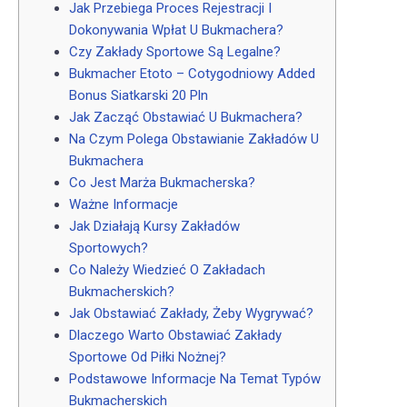
Jak Przebiega Proces Rejestracji I
Dokonywania Wpłat U Bukmachera?
Czy Zakłady Sportowe Są Legalne?
Bukmacher Etoto – Cotygodniowy Added
Bonus Siatkarski 20 Pln
Jak Zacząć Obstawiać U Bukmachera?
Na Czym Polega Obstawianie Zakładów U
Bukmachera
Co Jest Marża Bukmacherska?
Ważne Informacje
Jak Działają Kursy Zakładów
Sportowych?
Co Należy Wiedzieć O Zakładach
Bukmacherskich?
Jak Obstawiać Zakłady, Żeby Wygrywać?
Dlaczego Warto Obstawiać Zakłady
Sportowe Od Piłki Nożnej?
Podstawowe Informacje Na Temat Typów
Bukmacherskich