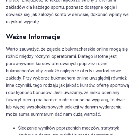
Polsce. Znajdziesz tu także najlepsze strony z ofertami
zakładów dla każdego sportu, poznasz dostępne opcje i
dowiesz się, jak założyć konto w serwisie, dokonać wpłaty we
uzyskać wypłatę.
Ważne Informacje
Warto zauważyć, że zajecia z bukmacherskie online mogą się
różnić między różnymi operatorami. Dlatego istotne jest
porównywanie kursów oferowanych poprzez różne
bukmacherów, aby znaleźć najlepsze oferty i wartościowe
zakłady. Przy wyborze bukmachera online uwzględnij również
inne czynniki, tego rodzaju jak jakość kursów, ofertę sportową
i dostępność bonusów. Jeśli uważamy, że nisko oceniany
faworyt oceną ma bardzo małe szanse na wygraną, to dwie
lub więcej wysokokursowych selekcji w danym wydarzeniu
może suma summarum dać nam dużą wartość.
Śledzenie wyników poprzednich meczów, statystyk