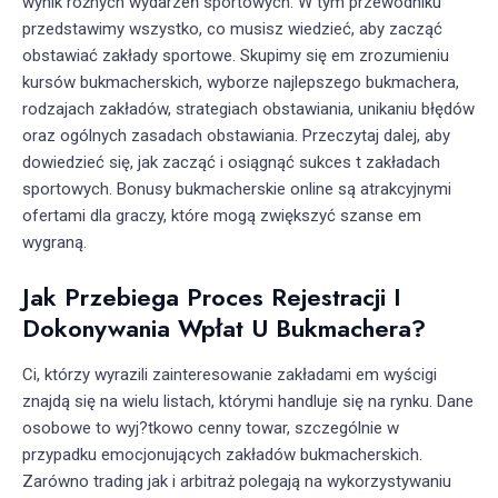
wynik różnych wydarzeń sportowych. W tym przewodniku
przedstawimy wszystko, co musisz wiedzieć, aby zacząć
obstawiać zakłady sportowe. Skupimy się em zrozumieniu
kursów bukmacherskich, wyborze najlepszego bukmachera,
rodzajach zakładów, strategiach obstawiania, unikaniu błędów
oraz ogólnych zasadach obstawiania. Przeczytaj dalej, aby
dowiedzieć się, jak zacząć i osiągnąć sukces t zakładach
sportowych. Bonusy bukmacherskie online są atrakcyjnymi
ofertami dla graczy, które mogą zwiększyć szanse em
wygraną.
Jak Przebiega Proces Rejestracji I
Dokonywania Wpłat U Bukmachera?
Ci, którzy wyrazili zainteresowanie zakładami em wyścigi
znajdą się na wielu listach, którymi handluje się na rynku. Dane
osobowe to wyj?tkowo cenny towar, szczególnie w
przypadku emocjonujących zakładów bukmacherskich.
Zarówno trading jak i arbitraż polegają na wykorzystywaniu