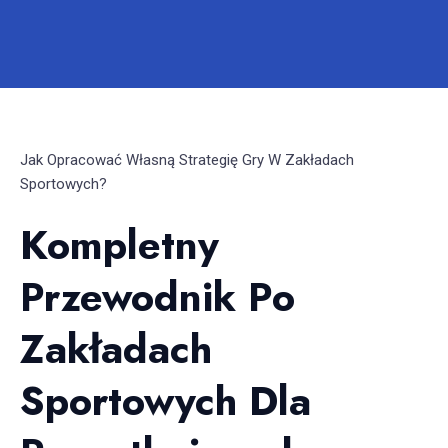
Jak Opracować Własną Strategię Gry W Zakładach
Sportowych?
Kompletny
Przewodnik Po
Zakładach
Sportowych Dla