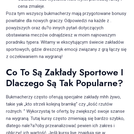
cena zmaleje.
Poza tym wszyscy bukmacherzy mają przygotowane bonusy
powitalne dla nowych graczy. Odpowiedzi na każde z .
powyższych oraz du?o innych pytań dotyczących
obstawiania meczów odnajdziesz w moim najnowszym
poradniku typera. Witamy w ekscytującym świecie zakładów
sportowych, gdzie dreszczyk emocji związany z grą łączy się
z oczekiwaniem na wygraną!
Co To Są Zakłady Sportowe I
Dlaczego Są Tak Popularne?
Bukmacherzy często oferują specjalne zakłady mhh żywo,
takie yak „kto strzeli kolejną bramkę” czy „ilość rzutów
rożnych. ” Wykorzystaj te oferty, by zwiększyć swoje szanse
na wygraną. Tutaj kursy często zmieniają się bardzo szybko,
dlatego nale?a?oby przeanalizować pewien ich zakres i
obliczyć ich wartość. Jeśli kursy live znajdują się w