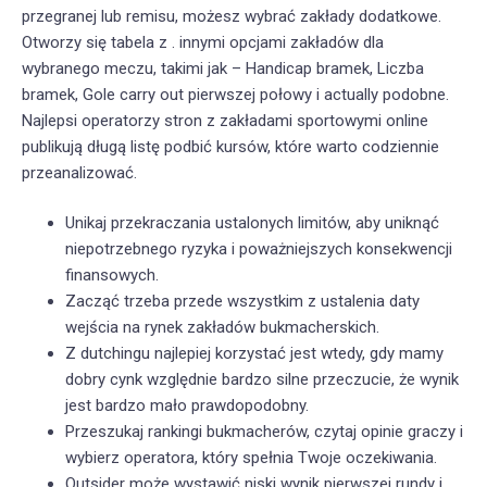
przegranej lub remisu, możesz wybrać zakłady dodatkowe.
Otworzy się tabela z . innymi opcjami zakładów dla
wybranego meczu, takimi jak – Handicap bramek, Liczba
bramek, Gole carry out pierwszej połowy i actually podobne.
Najlepsi operatorzy stron z zakładami sportowymi online
publikują długą listę podbić kursów, które warto codziennie
przeanalizować.
Unikaj przekraczania ustalonych limitów, aby uniknąć
niepotrzebnego ryzyka i poważniejszych konsekwencji
finansowych.
Zacząć trzeba przede wszystkim z ustalenia daty
wejścia na rynek zakładów bukmacherskich.
Z dutchingu najlepiej korzystać jest wtedy, gdy mamy
dobry cynk względnie bardzo silne przeczucie, że wynik
jest bardzo mało prawdopodobny.
Przeszukaj rankingi bukmacherów, czytaj opinie graczy i
wybierz operatora, który spełnia Twoje oczekiwania.
Outsider może wystawić niski wynik pierwszej rundy i