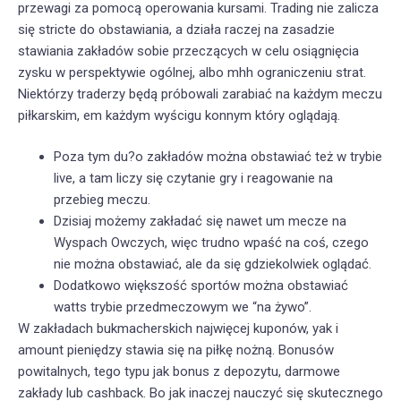
przewagi za pomocą operowania kursami. Trading nie zalicza
się stricte do obstawiania, a działa raczej na zasadzie
stawiania zakładów sobie przeczących w celu osiągnięcia
zysku w perspektywie ogólnej, albo mhh ograniczeniu strat.
Niektórzy traderzy będą próbowali zarabiać na każdym meczu
piłkarskim, em każdym wyścigu konnym który oglądają.
Poza tym du?o zakładów można obstawiać też w trybie
live, a tam liczy się czytanie gry i reagowanie na
przebieg meczu.
Dzisiaj możemy zakładać się nawet um mecze na
Wyspach Owczych, więc trudno wpaść na coś, czego
nie można obstawiać, ale da się gdziekolwiek oglądać.
Dodatkowo większość sportów można obstawiać
watts trybie przedmeczowym we “na żywo”.
W zakładach bukmacherskich najwięcej kuponów, yak i
amount pieniędzy stawia się na piłkę nożną. Bonusów
powitalnych, tego typu jak bonus z depozytu, darmowe
zakłady lub cashback. Bo jak inaczej nauczyć się skutecznego