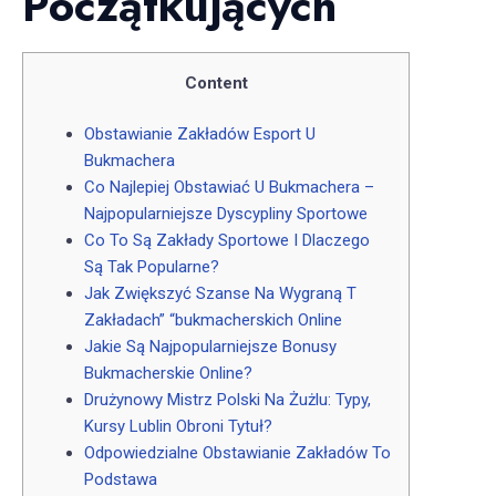
Początkujących
Content
Obstawianie Zakładów Esport U
Bukmachera
Co Najlepiej Obstawiać U Bukmachera –
Najpopularniejsze Dyscypliny Sportowe
Co To Są Zakłady Sportowe I Dlaczego
Są Tak Popularne?
Jak Zwiększyć Szanse Na Wygraną T
Zakładach” “bukmacherskich Online
Jakie Są Najpopularniejsze Bonusy
Bukmacherskie Online?
Drużynowy Mistrz Polski Na Żużlu: Typy,
Kursy Lublin Obroni Tytuł?
Odpowiedzialne Obstawianie Zakładów To
Podstawa