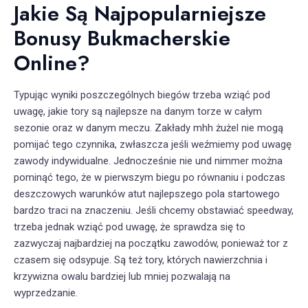
Jakie Są Najpopularniejsze
Bonusy Bukmacherskie
Online?
Typując wyniki poszczególnych biegów trzeba wziąć pod
uwagę, jakie tory są najlepsze na danym torze w całym
sezonie oraz w danym meczu. Zakłady mhh żużel nie mogą
pomijać tego czynnika, zwłaszcza jeśli weźmiemy pod uwagę
zawody indywidualne. Jednocześnie nie und nimmer można
pominąć tego, że w pierwszym biegu po równaniu i podczas
deszczowych warunków atut najlepszego pola startowego
bardzo traci na znaczeniu. Jeśli chcemy obstawiać speedway,
trzeba jednak wziąć pod uwagę, że sprawdza się to
zazwyczaj najbardziej na początku zawodów, ponieważ tor z
czasem się odsypuje. Są też tory, których nawierzchnia i
krzywizna owalu bardziej lub mniej pozwalają na
wyprzedzanie.