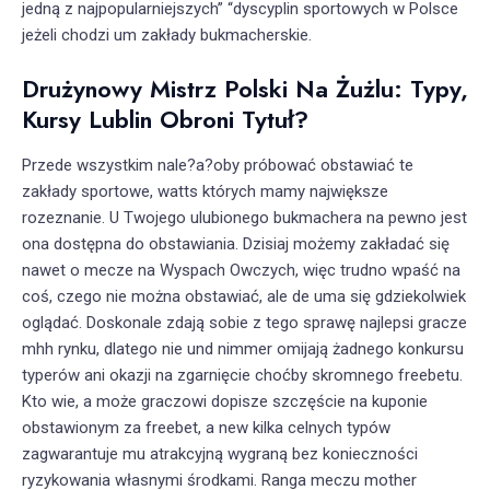
jedną z najpopularniejszych” “dyscyplin sportowych w Polsce
jeżeli chodzi um zakłady bukmacherskie.
Drużynowy Mistrz Polski Na Żużlu: Typy,
Kursy Lublin Obroni Tytuł?
Przede wszystkim nale?a?oby próbować obstawiać te
zakłady sportowe, watts których mamy największe
rozeznanie. U Twojego ulubionego bukmachera na pewno jest
ona dostępna do obstawiania. Dzisiaj możemy zakładać się
nawet o mecze na Wyspach Owczych, więc trudno wpaść na
coś, czego nie można obstawiać, ale de uma się gdziekolwiek
oglądać. Doskonale zdają sobie z tego sprawę najlepsi gracze
mhh rynku, dlatego nie und nimmer omijają żadnego konkursu
typerów ani okazji na zgarnięcie choćby skromnego freebetu.
Kto wie, a może graczowi dopisze szczęście na kuponie
obstawionym za freebet, a new kilka celnych typów
zagwarantuje mu atrakcyjną wygraną bez konieczności
ryzykowania własnymi środkami. Ranga meczu mother