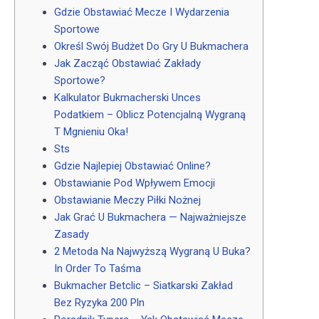
Gdzie Obstawiać Mecze I Wydarzenia
Sportowe
Określ Swój Budżet Do Gry U Bukmachera
Jak Zacząć Obstawiać Zakłady
Sportowe?
Kalkulator Bukmacherski Unces
Podatkiem – Oblicz Potencjalną Wygraną
T Mgnieniu Oka!
Sts
Gdzie Najlepiej Obstawiać Online?
Obstawianie Pod Wpływem Emocji
Obstawianie Meczy Piłki Nożnej
Jak Grać U Bukmachera — Najważniejsze
Zasady
2 Metoda Na Najwyższą Wygraną U Buka?
In Order To Taśma
Bukmacher Betclic – Siatkarski Zakład
Bez Ryzyka 200 Pln