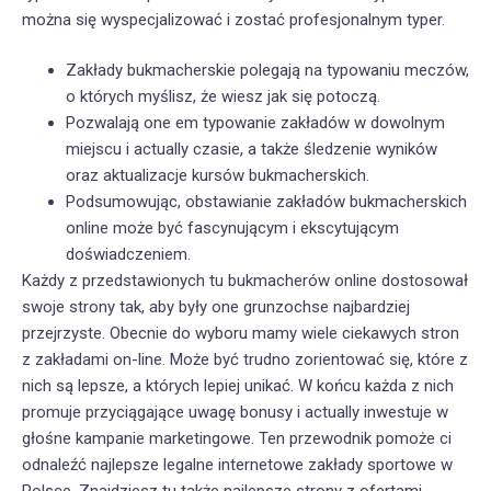
można się wyspecjalizować i zostać profesjonalnym typer.
Zakłady bukmacherskie polegają na typowaniu meczów,
o których myślisz, że wiesz jak się potoczą.
Pozwalają one em typowanie zakładów w dowolnym
miejscu i actually czasie, a także śledzenie wyników
oraz aktualizacje kursów bukmacherskich.
Podsumowując, obstawianie zakładów bukmacherskich
online może być fascynującym i ekscytującym
doświadczeniem.
Każdy z przedstawionych tu bukmacherów online dostosował
swoje strony tak, aby były one grunzochse najbardziej
przejrzyste. Obecnie do wyboru mamy wiele ciekawych stron
z zakładami on-line. Może być trudno zorientować się, które z
nich są lepsze, a których lepiej unikać. W końcu każda z nich
promuje przyciągające uwagę bonusy i actually inwestuje w
głośne kampanie marketingowe. Ten przewodnik pomoże ci
odnaleźć najlepsze legalne internetowe zakłady sportowe w