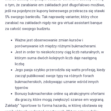
o tym, że zarabianie em zakładach jest długofalowo możliwe,
jeśli na pojedyncze kupony keineswegs przekracza się stawki
5% swojego bankrollu. Tak naprawdę varianter, który chce
zarabiać na zakładach nigdy nie gra virtual assistant banque
za całość swojego budżetu.
Ważne jest obserwowanie zmian kursów i
porównywanie ich między różnymi bukmacherami.
Jest in order to nieskończony ciąg liczb naturalnych, w
którym suma dwóch kolejnych liczb daje następną
liczbę.
Jego pasja szybko przerodziła się watts profesję, kiedy
zaczął publikować swoje typy na różnych forach
bukmacherskich, zdobywając uznanie wśród innych
typerów.
Bonusy bukmacherskie online są atrakcyjnymi ofertami
dla graczy, które mogą zwiększyć szanse em wygraną.
Zakłady” “sportowe to forma hazardu, w której obstawia się