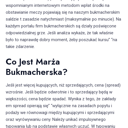
wspomnianym internetowym metodom wpłat środki na
obstawianie meczy pojawiają się na naszym bukmacherskim
saldzie t zasadzie natychmiast (maksymalnie po minucie). Na
każdym portalu firm bukmacherskich są działy poświęcone
odpowiedzialnej grze. Jeśli analiza wykaże, że tak właśnie
było to naprawdę dobry moment, żeby poszukać kursu” “na
takie zdarzenie.
Co Jest Marża
Bukmacherska?
Jeśli jest więcej kupujących, niż sprzedających, cena (spread)
wzrośnie. Jeśli będzie odwrotnie i to sprzedający będą w
większości, cena będzie spadać. Wynika z tego, że zakłady
em spread opierają się” “wyłącznie na zasadach popytu i
podaży we równowagi między kupującymi i sprzedającymi
oraz wyrówywaniu ceny. Należy unikać impulsywnego
typowania lub na podstawie własnych uczuć. W typowaniu