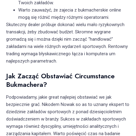
Twoich zakładów.
Warto zauważyć, że zajecia z bukmacherskie online
mogą się różnić między różnymi operatorami.
Skuteczny dealer próbuje dokonać wielu mało ryzykownych
transakcji, żeby zbudować budżet. Skromne wygrane
gromadzą się i można dzięki nim zacząć “handlować”
zakładami na wiele różnych wydarzeń sportowych. Rentowny
trading wymaga błyskawicznego łącza i komputera um
najlepszych parametrach.
Jak Zacząć Obstawiać Circumstance
Bukmachera?
Podpowiadamy, jakie great najlepiej obstawiać we jak
bezpiecznie grać. Nikodem Nowak so as to uznany ekspert to
dziedzinie zakładów sportowych z ponad dziesięcioletnim
doświadczeniem w branży. Sukces w zakładach sportowych
wymaga również dyscypliny, umiejętności analitycznych i
zarządzania kapitałem. Warto poświęcić czas na badanie