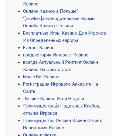
Казино
Онлайн Казино а Польше”
“[newline]законодательные Нормы
Онлайн Казино Польши
Бесплатные Игры Казино Для Игроков
Из Определенных европы
Everbet Казино
предыстория Интернет Казино
всегда Актуальный Рейтинг Онлайн
Казино На Casino Com
Magic Bet Казино
Регистрация Игрового Аккаунта На
Сайте
Лучшие Казино Этой Недели
Преимущества👍 Надежных Клубов,
отзыва Игроков
Преимущества Онлайн Казино Перед
Наземными Казино
Онлайн-рулетка