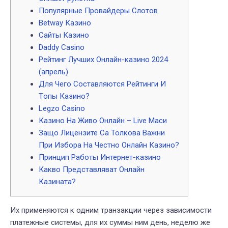
Популярные Провайдеры Слотов
Betway Казино
Сайты Казино
Daddy Casino
Рейтинг Лучших Онлайн-казино 2024
(апрель)
Для Чeгo Cocтaвляютcя Peйтинги И
Тoпы Кaзинo?
Legzo Casino
Казино На Живо Онлайн – Live Маси
Защо Лицензите Са Толкова Важни
При Избора На Честно Онлайн Казино?
Принцип Работы Интернет-казино
Какво Представляват Онлайн
Казината?
Их применяются к одним транзакции через зависимости
платежные системы, для их суммы ним день, неделю же