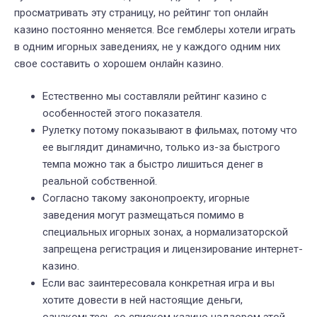
просматривать эту страницу, но рейтинг топ онлайн
казино постоянно меняется. Все гемблеры хотели играть
в одним игорных заведениях, не у каждого одним них
свое составить о хорошем онлайн казино.
Естественно мы составляли рейтинг казино с
особенностей этого показателя.
Рулетку потому показывают в фильмах, потому что
ее выглядит динамично, только из-за быстрого
темпа можно так а быстро лишиться денег в
реальной собственной.
Согласно такому законопроекту, игорные
заведения могут размещаться помимо в
специальных игорных зонах, а нормализаторской
запрещена регистрация и лицензирование интернет-
казино.
Если вас заинтересовала конкретная игра и вы
хотите довести в ней настоящие деньги,