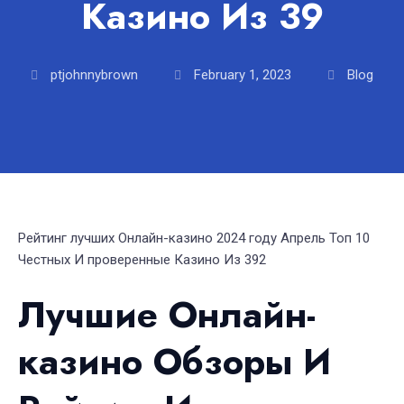
Казино Из 39
ptjohnnybrown
February 1, 2023
Blog
Рейтинг лучших Онлайн-казино 2024 году Апрель Топ 10
Честных И проверенные Казино Из 392
Лучшие Онлайн-
казино Обзоры И