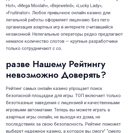
Hot», «Mega Moolah», «Bejeweled», «Lucky Lady»,
«Fruitinator». Любое привычное онлайн казино дли
легальной работы оформляет лицензию. Без пего
организация азартных игр в интернете считавшийся
незаконной. Нелегальные операторы редко предлагают
немалое количество слотов — крупные разработчики
только сотрудничают с со.
разве Нашему Рейтингу
невозможно Доверять?
Рейтинг самых онлайн казино упрощает поиск
безопасной площадки для игры. ТОП включает только
безотказные заведения с лицензией и качественными
игровыми автоматами. Теперь вы можете играть а
азартные игры онлайн, не выходя из дома, не
последствиях за свою безопасность. Рейтинг поможет
выберет надежное казино, а которое вы смогу” “смело