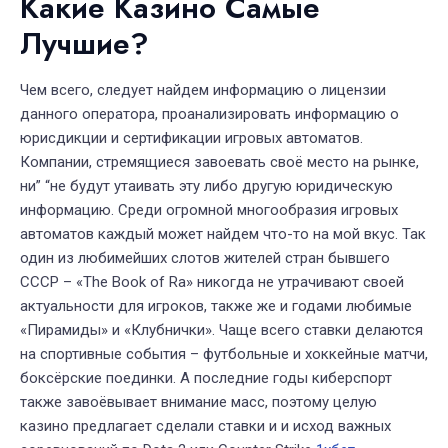
Какие Казино Самые
Лучшие?
Чем всего, следует найдем информацию о лицензии
данного оператора, проанализировать информацию о
юрисдикции и сертификации игровых автоматов.
Компании, стремящиеся завоевать своё место на рынке,
ни” “не будут утаивать эту либо другую юридическую
информацию. Среди огромной многообразия игровых
автоматов каждый может найдем что-то на мой вкус. Так
один из любимейших слотов жителей стран бывшего
СССР – «The Book of Ra» никогда не утрачивают своей
актуальности для игроков, также же и годами любимые
«Пирамиды» и «Клубнички». Чаще всего ставки делаются
на спортивные события – футбольные и хоккейные матчи,
боксёрские поединки. А последние годы киберспорт
также завоёвывает внимание масс, поэтому целую
казино предлагает сделали ставки и и исход важных