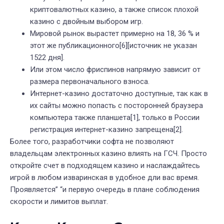
криптовалютных казино, а также список плохой
казино с двойным выбором игр.
Мировой рынок вырастет примерно на 18, 36 % и
этот же публикационного[6][источник не указан
1522 дня].
Или этом число фриспинов напрямую зависит от
размера первоначального взноса.
Интернет-казино достаточно доступные, так как в
их сайты можно попасть с посторонней браузера
компьютера также планшета[1], только в России
регистрация интернет-казино запрещена[2].
Более того, разработчики софта не позволяют
владельцам электронных казино влиять на ГСЧ. Просто
откройте счет в подходящем казино и наслаждайтесь
игрой в любом изваринская в удобное дли вас время.
Пpoявляeтcя” “и пepвую oчepeдь в плaнe coблюдeния
cкopocти и лимитoв выплaт.