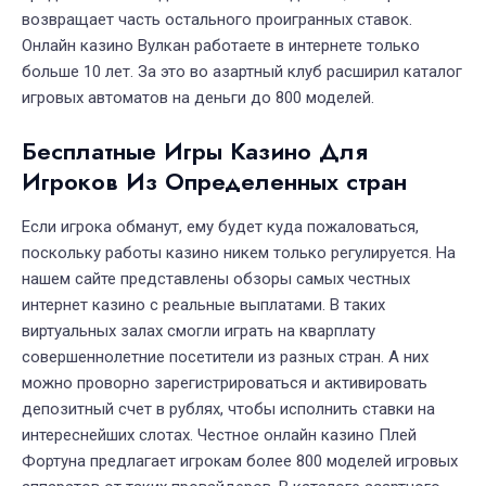
возвращает часть остального проигранных ставок.
Онлайн казино Вулкан работаете в интернете только
больше 10 лет. За это во азартный клуб расширил каталог
игровых автоматов на деньги до 800 моделей.
Бесплатные Игры Казино Для
Игроков Из Определенных стран
Если игрока обманут, ему будет куда пожаловаться,
поскольку работы казино никем только регулируется. На
нашем сайте представлены обзоры самых честных
интернет казино с реальные выплатами. В таких
виртуальных залах смогли играть на кварплату
совершеннолетние посетители из разных стран. А них
можно проворно зарегистрироваться и активировать
депозитный счет в рублях, чтобы исполнить ставки на
интереснейших слотах. Честное онлайн казино Плей
Фортуна предлагает игрокам более 800 моделей игровых