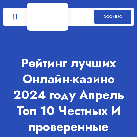
BOOKING
Рейтинг лучших
Онлайн-казино
2024 году Апрель
Топ 10 Честных И
проверенные