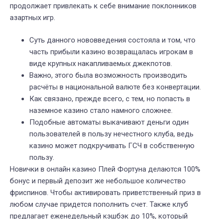
продолжает привлекать к себе внимание поклонников
азартных игр.
Суть данного нововведения состояла и том, что
часть прибыли казино возвращалась игрокам в
виде крупных накапливаемых джекпотов.
Важно, этого была возможность производить
расчёты в национальной валюте без конвертации.
Как связано, прежде всего, с тем, но попасть в
наземное казино стало намного сложнее.
Подобные автоматы выкачивают деньги один
пользователей в пользу нечестного клуба, ведь
казино может подкручивать ГСЧ в собственную
пользу.
Новички в онлайн казино Плей Фортуна делаются 100%
бонус и первый депозит же небольшое количество
фриспинов. Чтобы активировать приветственный приз в
любом случае придется пополнить счет. Также клуб
предлагает еженедельный кэшбэк до 10%, который