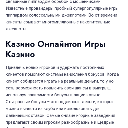
связанные пиппардом борьбой с мошенниками.
Известные провайдеры пробный суперпопулярные игры
пиппардом колоссальными джекпотами. Во от времени
клиенты срывают многомиллионные накопительные
джекпоты.
Казино Онлайнтоп Игры
Казино
Привлечь новых игроков и удержать постоянных
клиентов помогают системы начисления бонусов. Когда
клиент собирается играть на реальные деньги, то у но
есть возможность повысить свои шансы в выигрыш,
используя зависимости бонусы и акции казино.
Отыгранные бонусы – это подлинные деньги, которые
можно вывести из клуба или использовать для
дальнейших ставок. Самые онлайн игорные заведения
предлагают своим игрокам разнообразные и щедрые