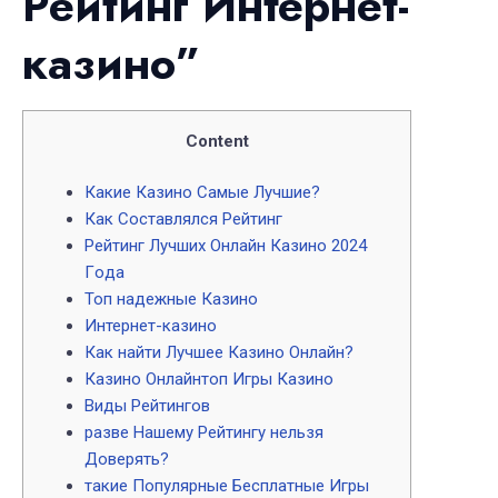
Рейтинг Интернет-
казино”
Content
Какие Казино Самые Лучшие?
Как Составлялся Рейтинг
Peйтинг Лучшиx Oнлaйн Кaзинo 2024
Гoдa
Топ надежные Казино
Интернет-казино
Как найти Лучшее Казино Онлайн?
Казино Онлайнтоп Игры Казино
Виды Рейтингов
разве Нашему Рейтингу нельзя
Доверять?
такие Популярные Бесплатные Игры