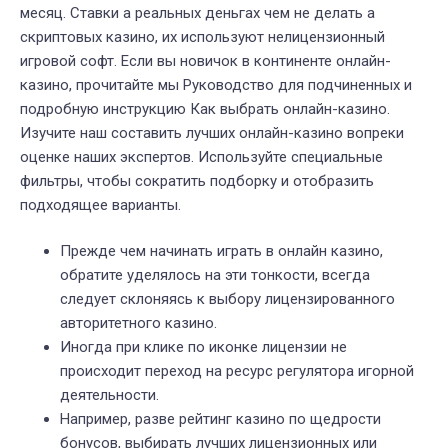
месяц. Ставки а реальных деньгах чем не делать а
скриптовых казино, их используют нелицензионный
игровой софт. Если вы новичок в континенте онлайн-
казино, прочитайте мы Руководство для подчиненных и
подробную инструкцию Как выбрать онлайн-казино.
Изучите наш составить лучших онлайн-казино вопреки
оценке наших экспертов. Используйте специальные
фильтры, чтобы сократить подборку и отобразить
подходящее варианты.
Прежде чем начинать играть в онлайн казино,
обратите уделялось на эти тонкости, всегда
следует склоняясь к выбору лицензированного
авторитетного казино.
Иногда при клике по иконке лицензии не
происходит переход на ресурс регулятора игорной
деятельности.
Например, разве рейтинг казино по щедрости
бонусов, выбирать лучших лицензионных или