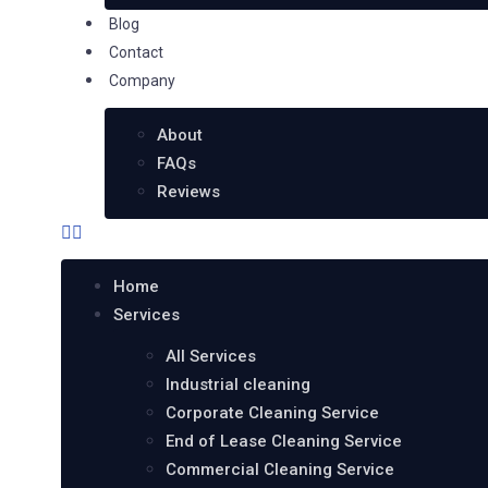
Blog
Contact
Company
About
FAQs
Reviews
Home
Services
All Services
Industrial cleaning
Corporate Cleaning Service
End of Lease Cleaning Service
Commercial Cleaning Service