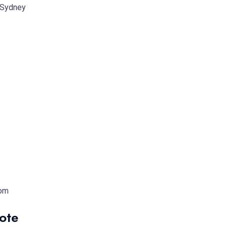
 Sydney
com
ote