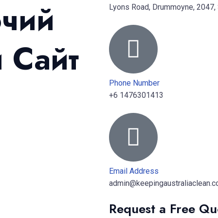
очий
Lyons Road, Drummoyne, 2047,
 Сайт
Phone Number
+6 1476301413
Email Address
admin@keepingaustraliaclean.
Request a Free Qu