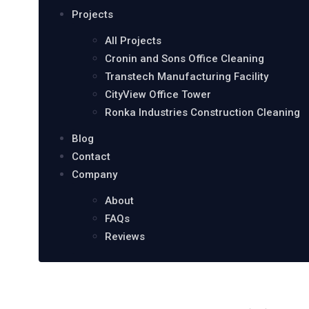
Projects
All Projects
Cronin and Sons Office Cleaning
Transtech Manufacturing Facility
CityView Office Tower
Ronka Industries Construction Cleaning
Blog
Contact
Company
About
FAQs
Reviews