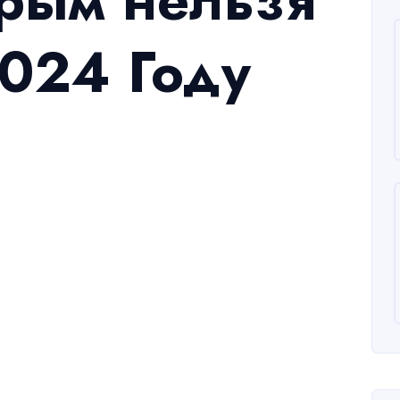
орым нельзя
2024 Году