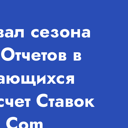
вал сезона
Отчетов в
ающихся
чет Ставок
g Com