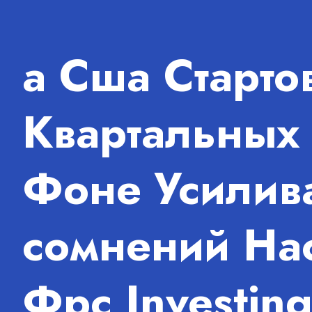
а Сша Старто
Квартальных 
Фоне Усилив
сомнений Нас
Фрс Investin